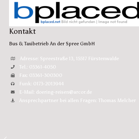
Kontakt
Bus & Taxibetrieb An der Spree GmbH
Adresse: Spreestraße 13, 15517 Fürstenwalde
Tel.: 03361-4050
Fax: 03361-300300
Funk: 0173-2013944
E-Mail: doering-reisen@arcor.de
Ansprechpartner bei allen Fragen: Thomas Melcher